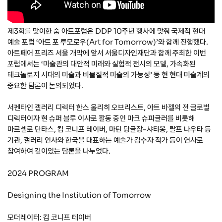
제3회를 맞이한 숨 아트포럼은 DDP 10주년 행사에 맞춰 국제적 현대
예술 포럼 ‘아트 포 투모로우(Art for Tomorrow)’와 함께 진행했다.
아트페어 프리즈 서울 개막에 앞서 서울디자인재단과 함께 주최한 이번
포럼에서는 ‘미술관의 대안적 미래와 실험적 전시의 모델, 가속화된
테크놀로지 시대의 미술과 비물질적 미술의 가능성’ 등 현 현대 미술계의
중요한 담론이 논의되었다.
서펜타인 갤러리 디렉터 한스 울리히 오브리스트, 아트 바젤의 전 글로벌
디렉터이자 현 슈퍼 블루 이사로 활동 중인 마크 슈피글러를 비롯해
마르셀로 단타스, 킴 코니프 테이버, 마틴 당글장-샤티옹, 랄프 나우타 등
기관, 갤러리 인사와 한국을 대표하는 예술가 김수자 작가 등이 연사로
참여하여 깊이있는 담론을 나누었다.
2024 PROGRAM
Designing the Institution of Tomorrow
모더레이터: 킴 코니프 테이버