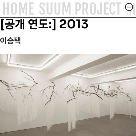
S
HOME
SUUM PROJECT
컨텐츠로
SUUM PROJECT
건너뛰기
[공개 연도:]
2013
SUUM X
이승택
ACADEMY & FORUM
ABOUT
ARTICLE
CONTACT