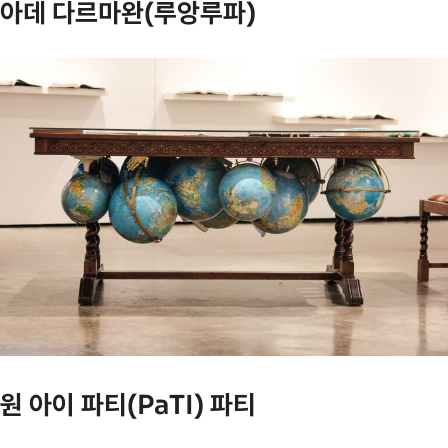
아데 다르마완(루앙루파)
원 아이 파티(PaTI) 파티