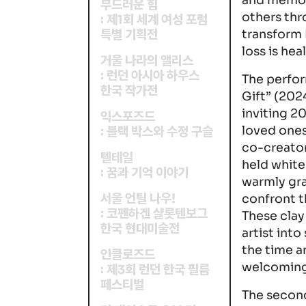
and memor
부드러운 힘
others thro
제
회 세계 여성 포럼
:
1
transform
특별 기획전
loss is he
거울 나라의 앨리스
런던 아시아 하우스
:
The perfor
한국 작가전
Gift” (202
inviting 2
익스포즈드
loved ones
블랙 박스와 수정 구슬
:
co-creato
텔테일
held white
꿈과 기억 이야기
:
warmly gr
서울 언틸 나우!
confront t
코펜하겐 샬롯텐보그
:
These clay
한국 현대미술전
artist int
the time a
인클로즈드
welcoming 
제
회 런던 한국 필름
:
3
페스티벌
The second