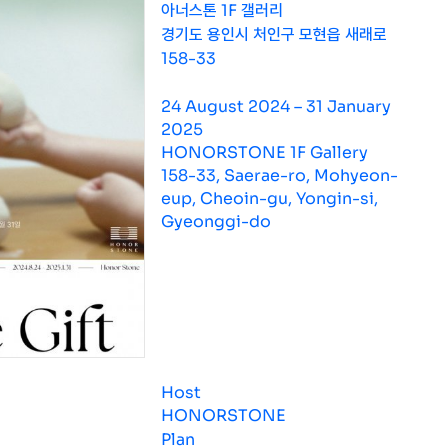
아너스톤 1F 갤러리
경기도 용인시 처인구 모현읍 새래로
158-33
24 August 2024 – 31 January
2025
HONORSTONE 1F Gallery
158-33, Saerae-ro, Mohyeon-
eup, Cheoin-gu, Yongin-si,
Gyeonggi-do
Host
HONORSTONE
Plan