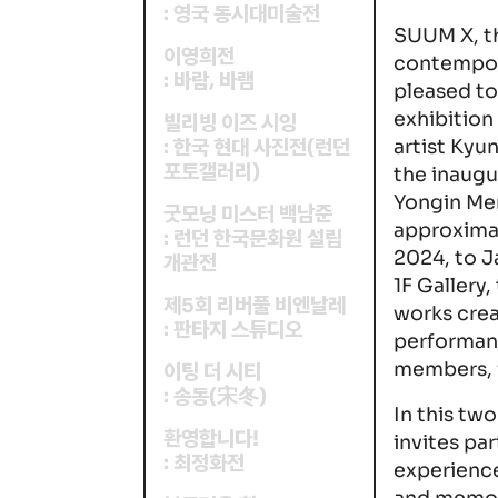
영국 동시대미술전
:
SUUM X, th
이영희전
contempor
바람
바램
:
,
pleased to
exhibitio
빌리빙 이즈 시잉
artist Kyu
한국 현대 사진전
런던
:
(
포토갤러리
)
the inaugu
Yongin Mem
굿모닝 미스터 백남준
approximat
런던 한국문화원 설립
:
2024, to J
개관전
1F Gallery
제
회 리버풀 비엔날레
5
works crea
판타지 스튜디오
:
performan
members, v
이팅 더 시티
송동
宋冬
:
(
)
In this tw
환영합니다!
invites pa
최정화전
:
experienc