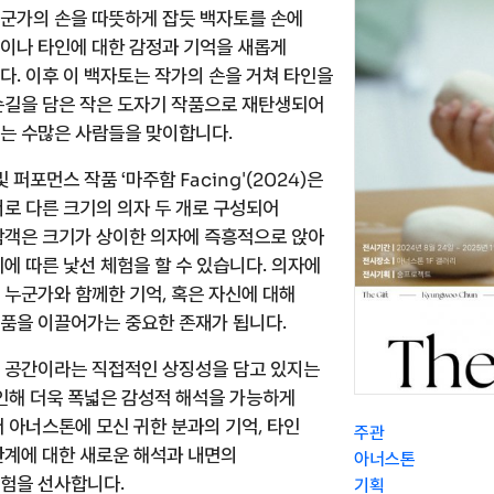
군가의 손을 따뜻하게 잡듯 백자토를 손에
이나 타인에 대한 감정과 기억을 새롭게
니다
이후 이 백자토는 작가의 손을 거쳐 타인을
.
손길을 담은 작은 도자기 작품으로 재탄생되어
는 수많은 사람들을 맞이합니다
.
 및 퍼포먼스 작품
마주함
은
‘
'(
)
Facing
2024
서로 다른 크기의 의자 두 개로 구성되어
객은 크기가 상이한 의자에 즉흥적으로 앉아
기에 따른 낯선 체험을 할 수 있습니다
의자에
.
 누군가와 함께한 기억
혹은 자신에 대해
,
품을 이끌어가는 중요한 존재가 됩니다
.
 공간이라는 직접적인 상징성을 담고 있지는
인해 더욱 폭넓은 감성적 해석을 가능하게
 아너스톤에 모신 귀한 분과의 기억
타인
,
주관
관계에 대한 새로운 해석과 내면의
아너스톤
험을 선사합니다
.
기획