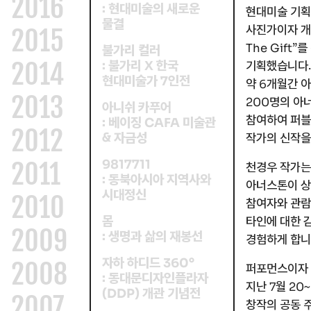
2016
현대미술의 새로운
:
현대미술 기획
물결
사진가이자 개
2015
를
”
The
Gift
불가리 컬러
2014
불가리
한국
:
X
기획했습니다
.
현대미술가
인전
7
약
개월간 
6
2013
명의 아
200
아니쉬 카푸어
참여하여 퍼블
베이징
미술관
:
CAFA
2012
자금성
&
작가의 신작을
2011
9817711
천경우 작가는
동북아시아 지역사와
:
아너스톤이 상
시대정신
2010
참여자와 관람
몸
타인에 대한 
2009
생명과 삶의 재봉선
:
경험하게 합
자하 하디드
°
360
2008
퍼포먼스이자
동대문디자인플라자
:
지난
월
~
7
20
개관 기념전
(
)
DDP
2007
창작의 공동 