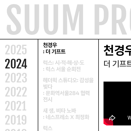
SUUM PR
컨텐츠로
과거와 미래를 잇는
:
상징적 기호들
건너뛰기
판타스틱 오디너리
경주 에이펙
:
2025
정상회담 특별기획전
천경우
천경
2025
더 기프트
:
2024
더 기프
럭스
시·적·해·상·도
:
럭스 서울 순회전
:
2023
헤더윅 스튜디오
감성을
:
빚다
2022
문화역서울
협력
:
284
전시
2021
새 생
비타 노바
,
2019
네스프레소
최정화
:
X
럭스