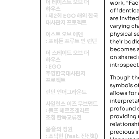
더 테이스트 오브 더
work, “Fac
하우스
of identica
제
회
해외 한국
:
2
EGO
are invited
대사관저 프로젝트
varying ch
physical s
이스트 오브 에덴
포비든 프루트 인 런던
:
their bodi
becomes a 
더 스테이트 오브 더
on shared 
하우스
introspect
:
EGO
주영한국대사관저
Though the
프로젝트
symbols of
런던 언더그라운드
allows for
interpretat
사일런스 이즈 무브먼트
profound 
불프 헤르조겐라트
:
providing 
초청 한독교류전
relationsh
음音의 정원
precious i
조덕현
전진희
:
(
.
)
feat