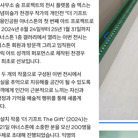
사무소 숨 프로젝트의 전시 플랫폼 숨 엑스는
념미술가 천경우 작가의 개인전
더 기프트
“
 용인공원 아너스톤의 첫 번째 아트 프로젝트로
년
월
일부터
년
월
일까지
2024
8
24
25
1
31
아너스톤
층 갤러리에서 열리는 이번
전시는
1
너스톤 회원과 방문객 그리고 임직원이
릭 아트 성격의 퍼포먼스로 제작된 천경우
 최초로 선보입니다
.
 두 개의 작품으로 구성된 이번 전시에서
실을 추억으로 치유해줄 공간이 될 수 있도록
객에게 인간이 근본적으로 느끼는 자신과
감정과 기억을 예술적 행위를 통해 새롭게
니다
.
 설치 작품
더 기프트
는
‘
’
(
)
The
Gift
2024
일 아너스톤에 소중한 분을 모신
명을
21
200
주체로 초대해 진행되었습니다
익명의
.