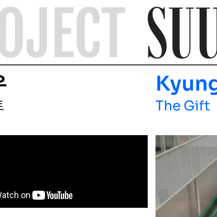
SU
OJECT
우
Kyun
트
The Gift