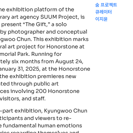
숨 프로젝트
e exhibition platform of the
큐레이터
ary art agency SUUM Project, is
이지윤
 present “The Gift,” a solo
n by photographer and conceptual
ngwoo Chun. This exhibition marks
ral art project for Honorstone at
orial Park. Running for
ely six months from August 24,
anuary 31, 2025, at the Honorstone
, the exhibition premieres new
ted through public art
ces involving 200 Honorstone
isitors, and staff.
o-part exhibition, Kyungwoo Chun
rticipants and viewers to re-
e fundamental human emotions