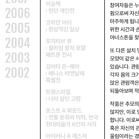
이승택
참여자들은 누
2006
런던 개인전
:
쥠으로써 자신
마주하게 됩
코리안 아이
2005
환상적인 일상
:
위한 시간과 
아너스톤을 찾
2004
포지티브 뷰
윌리엄 왕자 로얄
:
또 다른 설치
2003
패트론 전시
모양이 같은 
김아타 온
에어
-
있습니다
관람
.
2002
베니스 비엔날레
:
각자 몸의 크
특별전
앉은 관람객은
되돌아보며 작
트랜스리얼
나의 살던 고향
:
작품은 추모의
로스트
파운드
&
않지만
이로 
,
전통 문화와 미학
한국
:
,
합니다
이로써
.
현대미술가
인의 시각
6
혹은 자신의 
아이러니
제스처
&
울림
이라는
경