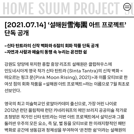
S
HOME
SUUM PROJECT
컨텐츠로
건너뛰기
SUUM PROJECT
[2021.07.14] ‘설해원雪海園 아트 프로젝트’
SUUM X
단독 공개
ACADEMY & FORUM
-신타 탄트라의 신작 벽화와 6점의 회화 작품 단독 공개
-자연과 사람과 예술의 동행 속 누리는 온전한 쉼
ABOUT
강원도 양양에 위치한 종합 휴양 리조트 설해원은 클럽하우스에
인도네시아계 영국 작가 신타 탄트라 (Sinta Tantra)의 신작 벽화 <
떠오르는 핑크 문(Pink Moon Rising), 2021)>과 이를 모티브로 한
ARTICLE
여섯 점의 회화 작품을 <설해원 아트 프로젝트>라는 이름으로 7월 최초로
선보인다.
CONTACT
영국의 최고 미술학교인 로얄아카데미 출신으로, 가장 어린 나이로
2012년 런던 올림픽때 런던 카네리워프의 메인 브리지 공공미술 작가로
초청받은 작가인 신타 탄트라는 이번 아트 프로젝트에서 설악산과 그를
둘러싼 우주의 모든 요소, 즉 달, 별 등을 모티브로 한 미래지향적인 패턴
벽화로 공간에 생동감과 정체성을 부여하여 ‘온전한 쉼’이라는 설해원의