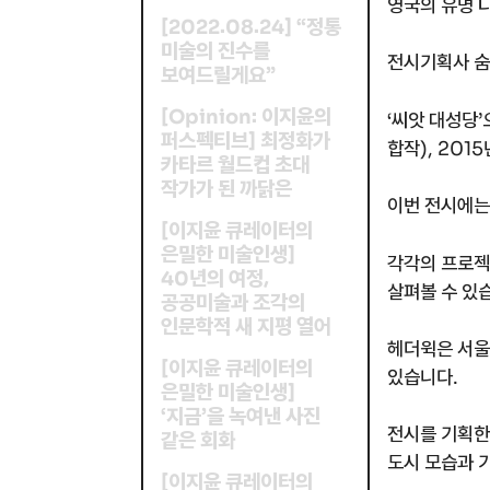
영국의 유명 
정통
[
.
.
]
“
2022
08
24
미술의 진수를
전시기획사 숨
보여드릴게요
”
이지윤의
[
:
Opinion
‘씨앗 대성당
퍼스펙티브
최정화가
]
합작), 201
카타르 월드컵 초대
작가가 된 까닭은
이번 전시에는
이지윤 큐레이터의
[
은밀한 미술인생
]
각각의 프로젝
년의 여정
,
40
살펴볼 수 있
공공미술과 조각의
인문학적 새 지평 열어
헤더윅은 서울
이지윤 큐레이터의
[
있습니다.
은밀한 미술인생
]
지금
을 녹여낸 사진
‘
’
전시를 기획한
같은 회화
도시 모습과 
이지윤 큐레이터의
[