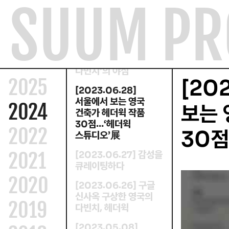
SUUM PR
컨텐츠로
노들섬을 공공
“
피서지로 만들고 싶다
”
건너뛰기
[
.
.
]
2023
06
28
노들섬 피서지 만들
“
것
서울에 반한
영국
”
‘
다빈치
의 야심
’
[20
2025
[
.
.
]
2023
06
28
서울에서 보는 영국
2024
보는 
건축가 헤더윅 작품
점
헤더윅
…‘
30
2022
30점
스튜디오
展
’
2021
감성을
[
.
.
]
2023
06
27
큐레이팅하다
2020
구글
[
.
.
]
2023
06
26
신사옥 구상한 영국의
2019
다빈치
헤더윅
,
[
.
.
]
2023
05
08