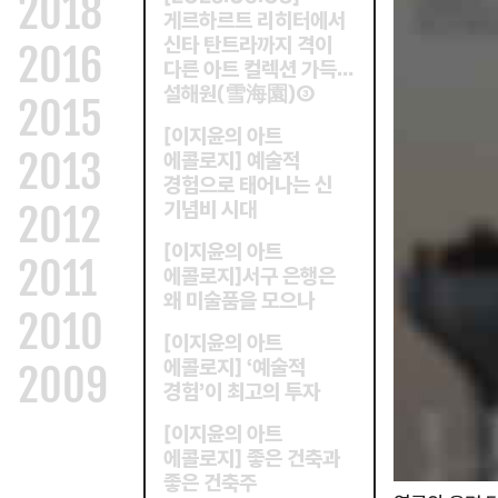
2018
게르하르트 리히터에서
신타 탄트라까지 격이
2016
다른 아트 컬렉션 가득
…
설해원
雪海園
③
(
)
2015
이지윤의 아트
[
2013
에콜로지
예술적
]
경험으로 태어나는 신
기념비 시대
2012
이지윤의 아트
[
2011
에콜로지
서구 은행은
]
왜 미술품을 모으나
2010
이지윤의 아트
[
에콜로지
예술적
]
‘
2009
경험
이 최고의 투자
’
이지윤의 아트
[
에콜로지
좋은 건축과
]
좋은 건축주