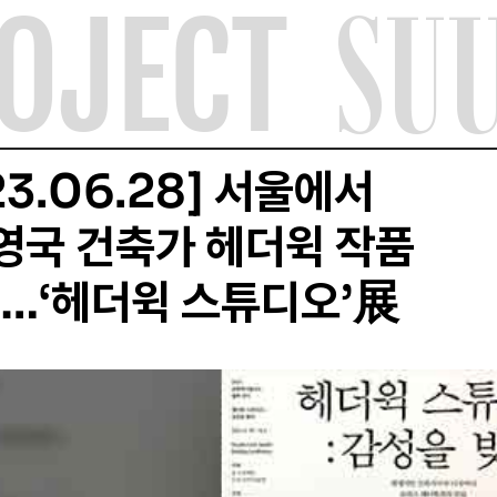
SU
OJECT
23.06.28] 서울에서
영국 건축가 헤더윅 작품
…‘헤더윅 스튜디오’展