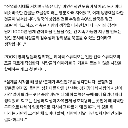
“산업화 시대를 거치며 건축은 너무 비인간적인 모습이 됐어요. 도시마다
비슷비슷한 건물을 효율성이라는 명분 아래 지어댔고, 이제 생명력을 다한
것들이 넘쳐납니다. 영국의 상업용 건물 수명은 40년, 한국은 평균
30년이라고 하죠. 건축은 사람의 생각을 디자인합니다. 우리의 감성이
담겨 1000년 넘게 곁에 머물 건물을 짓는 건 지속 가능한 지구를 만드는
것인 동시에 사람들의 감수성과 창의성을 북돋울 수 있는 길이라고
생각합니다.”
200여 명의 팀원과 함께하는 헤더윅 스튜디오는 일반 건축 스튜디오와
조금 다르게 작업한다. 사람들의 이야기를 귀 기울여 듣는 데 많은 시간을
할애하는 게 그 첫 번째다.
“설계를 시작할 때 항상 ‘문제가 무엇인가’를 생각합니다. 본질적인
질문을 던지죠. 올림픽 성화대를 만들 땐 ‘원형 경기장에서 사람의 시선이
가장 많이 쏠리는 곳은 중앙 바닥인데 왜 하늘 높은 곳에 들어 올려야 하나’
생각했죠. 학교는 선생과 학생이 자유롭게 상호작용하는 곳인데 왜 딱딱한
구획으로 나뉘어 일방적으로 지시하고 따르게 돼 있을까. 왜 강물 위
다리는 가만히 고정된 채 있어야 할까, 사람이 지날 때만 펼쳐지면 안 되는
걸까 하고요.”