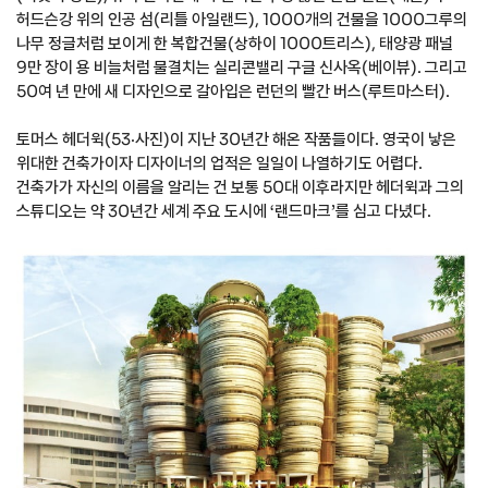
허드슨강 위의 인공 섬(리틀 아일랜드), 1000개의 건물을 1000그루의
나무 정글처럼 보이게 한 복합건물(상하이 1000트리스), 태양광 패널
9만 장이 용 비늘처럼 물결치는 실리콘밸리 구글 신사옥(베이뷰). 그리고
50여 년 만에 새 디자인으로 갈아입은 런던의 빨간 버스(루트마스터).
토머스 헤더윅(53·사진)이 지난 30년간 해온 작품들이다. 영국이 낳은
위대한 건축가이자 디자이너의 업적은 일일이 나열하기도 어렵다.
건축가가 자신의 이름을 알리는 건 보통 50대 이후라지만 헤더윅과 그의
스튜디오는 약 30년간 세계 주요 도시에 ‘랜드마크’를 심고 다녔다.