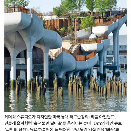
헤더윅 스튜디오가 디자인한 미국 뉴욕 허드슨강의 ‘리틀 아일랜드’.
민들레 홀씨처럼 ‘훅~’ 불면 날아갈 듯 움직이는 높이 10m의 하얀 큐브
(씨앗의 성전), 뉴욕 한복판에 툭 떨어진 구멍 뚫린 벌집 건물(베슬)과