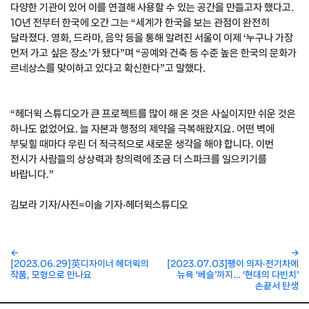
다양한 기관이 있어 이를 연결해 사용할 수 있는 공간을 만들고자 했다고.
10년 전부터 한국에 오간 그는 “세계가 한국을 보는 관점이 완전히
달라졌다. 영화, 드라마, 음악 등을 통해 알려진 서울이 이제 ‘누구나 가장
먼저 가고 싶은 장소’가 됐다”며 “공예와 건축 등 수준 높은 한국의 문화가
르네상스를 맞이하고 있다고 확신한다”고 말했다.
“헤더윅 스튜디오가 큰 프로젝트를 많이 해 온 것은 사실이지만 쉬운 것은
하나도 없었어요. 늘 자본과 행정의 제약을 극복해왔지요. 어떤 벽에
부딪힐 때마다 우린 더 적극적으로 새로운 생각을 해야 합니다. 이번
전시가 사람들의 상상력과 창의력에 조금 더 스파크를 일으키기를
바랍니다.”
김보라 기자/사진=이솔 기자·헤더윅스튜디오
←
→
[2023.06.29]英디자이너 헤더윅의
[2023.07.03]팽이 의자·전기차에
작품, 모형으로 만나요
뉴욕 ‘베슬’까지… ‘현대의 다빈치’
손끝서 탄생