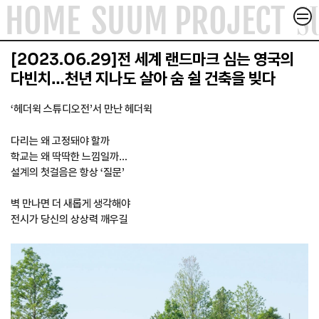
SUUM PROJECT
S
HOME
SUUM PROJECT
컨텐츠로
건너뛰기
SUUM X
[2023.06.29]전 세계 랜드마크 심는 영국의
다빈치…천년 지나도 살아 숨 쉴 건축을 빚다
ACADEMY & FORUM
‘헤더윅 스튜디오전’서 만난 헤더윅
ABOUT
다리는 왜 고정돼야 할까
학교는 왜 딱딱한 느낌일까…
ARTICLE
설계의 첫걸음은 항상 ‘질문’
CONTACT
벽 만나면 더 새롭게 생각해야
전시가 당신의 상상력 깨우길