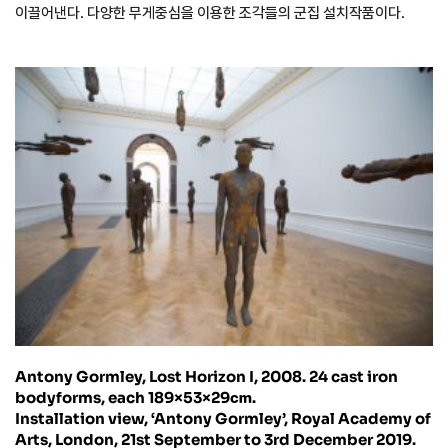
이끌어낸다. 다양한 무게중심을 이용한 조각들의 군집 설치작품이다.
Antony Gormley, Lost Horizon I, 2008. 24 cast iron
bodyforms, each 189×53×29㎝.
Installation view, ‘Antony Gormley’, Royal Academy of
Arts, London, 21st September to 3rd December 2019.