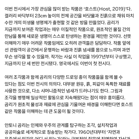
이번 전시에서 가장 관심을 많이 받는 작품은 ‘호스트(Host, 2019)’다.
갤러리 바닥부터 23㎝ 높이의 전체 공간을 바닷물과 진흙으로 채워 마치
수만 개의 미생물 생명체가 출현할 것 같은 방을 만들었다. 곰리가
지금까지 보여준 작업과는 매우 이질적인 작품으로, 원초적인 물질 간의
만남을 통해 새로운 생명이 스스로 탄생하는 환경을 제안한 것이다. 선뜻
이해하기 매우 어려운 작품임에도 오히려 관객들은 담담하다. 작품 앞에
선 관람객이 공간에서 운행하는 바람과 진흙 냄새를 몸으로 느끼며 과연
무슨 생각을 할 수 있을까. 작가는 사실 이 작업을 1997년부터 구상했고,
지금까지 단 세 번만 전시됐다. 영국에서도 이번이 첫 전시다.
여러 조각품과 함께 곰리의 다양한 드로잉 종이 작품들을 함께 볼 수
있다는 점도 이번 전시의 의의다. 대부분 원유, 흙, 피같이 독특한 재료를
사용한 것으로, 다소 샤머니즘적인 냄새가 드러나기도 한다. 그림과
조각을 병행해 일상적인 활동으로 지속해왔다는 점이 매우 흥미롭다.
곰리가 원초적 물성과 재료에 관심을 기울여온 배경을 이해한다면 호스트
같은 작품을 이해하는 데 큰 도움이 될 것이다.
안토니 곰리는 인체와 우주의 관계를 탐구하는 조각, 설치작업과
공공미술로 세계적으로 칭송받는 작가다. 1960년대부터 ‘자연과
우주에서 인간은 어디 서 있는가’라는 근본적인 질문에 직면하며 자신과