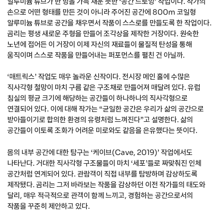
알루미늄 튜브가 한 방을 가득 채운 듯한 ‘공간 드로잉’ 작업이다. 작가의
손으로 어떤 형태를 만든 것이 아니라 주어진 공간에 800m 코일형
알루미늄 튜브로 공간을 채우면서 작품이 스스로를 만들도록 한 작업이다.
곰리는 평생 새로운 주형을 만들어 조각상을 제작한 거장이다. 원숙한
노년에 접어든 이 거장이 이제 자신의 재료들이 물질적 탄성을 통해
움직이며 스스로 작품을 만들어내는 퍼포먼스를 펼친 건 아닐까.
‘매트릭스’ 작업도 매우 놀라운 신작이다. 전시장 메인 홀에 수많은
직사각형 철망이 마치 구름 같은 구조채로 만들어져 매달려 있다. 유럽
침실의 평균 크기에 해당하는 공간들이 하나하나의 직사각형으로
연결되어 있다. 이에 대해 작가는 “균일한 공간은 우리가 삶의 공간으로
받아들이기로 합의한 환경의 유령처럼 느껴진다”고 설명한다. 삶의
공간들이 이토록 조화가 어려운 미로와도 같음을 은유했다는 뜻이다.
몸의 내부 공간에 대한 탐구는 ‘케이브(Cave, 2019)’ 작업에서도
나타난다. 거대한 직사각형 구조물들이 마치 ‘세포’들로 짜맞춰진 인체
공간처럼 연계되어 있다. 관람객이 직접 내부를 탐방하며 감상하도록
제작됐다. 곰리는 그저 바라보는 작품을 감상하던 이전 작가들의 태도와
달리, 매우 적극적으로 관객이 함께 느끼고, 경험하는 공간으로서의
작품을 꾸준히 제안하고 있다.