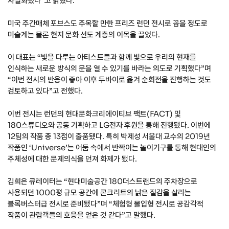
차별화했다”고 밝혔다.
미국 주간매체 포브스도 주목할 만한 프리즈 런던 전시로 꼽을 정도로
미술계는 물론 현지 문화 선도 계층의 이목을 끌었다.
이 대표는 “빛을 다루는 아티스트들과 함께 빛으로 우리의 현재를
인식하는 새로운 방식의 문을 열 수 있기를 바라는 의도로 기획했다”며
“이번 전시의 반응이 좋아 이후 두바이로 옮겨 순회전을 진행하는 것도
검토하고 있다”고 전했다.
이번 전시는 런던의 현대문화크리에이티브 팩트(FACT) 및
180스튜디오와 공동 기획하고 LG전자 후원을 통해 진행됐다. 이번에
12팀의 작품 총 13점이 출품됐다. 특히 박제성 서울대 교수의 2019년
작품인 ‘Universe’는 어둠 속에서 반짝이는 놀이기구를 통해 현대인의
주체성에 대한 문제의식을 던져 화제가 됐다.
김희은 큐레이터는 “현대미술공간 180더스트랜드의 주차장으로
사용되던 1000평 규모 공간에 콘크리트의 낡은 질감을 살리는
블록버스터급 전시로 준비됐다”며 “체험형 몰입형 전시로 공감각적
작품이 관람객들의 호응을 얻은 것 같다”고 말했다.