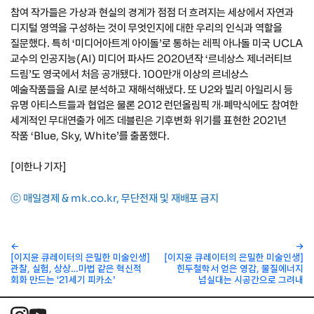
참여 작가들은 가상과 현실의 경계가 점점 더 흐려지는 세상에서 자연과
디지털 영역을 구성하는 것이 무엇인지에 대한 우리의 인식과 역할을
질문했다. 특히 ‘미디어아트계 아이돌’로 통하는 레픽 아나돌 미국 UCLA
교수의 인공지능(AI) 미디어 파사드 2020년작 ‘르네상스 제너러티브
드림’도 영국에서 처음 공개됐다. 100만개 이상의 르네상스
예술작품들을 AI로 분석하고 재해석해냈다. 또 U2와 빌리 아일리시 등
유명 아티스트들과 협업은 물론 2012 런던올림픽 개·폐막식에도 참여한
세계적인 무대연출가 에즈 데블린은 기후변화 위기를 표현한 2021년
작품 ‘Blue, Sky, White’를 출품했다.
[이한나 기자]
ⓒ 매일경제 & mk.co.kr, 무단전재 및 재배포 금지
←
→
[이지윤 큐레이터의 은밀한 미술인생]
[이지윤 큐레이터의 은밀한 미술인생]
관찰, 실험, 상상…마법 같은 혁신적
힌두철학서 얻은 영감, 물질에너지
회화 만드는 ‘21세기 피카소’
넘실대는 시공간으로 그려내