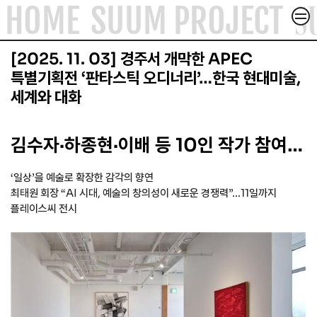
S
HOME
SUUM PROJECT
컨텐츠로
SUUM PROJECT
건너뛰기
SUUM X
[2025. 11. 03] 경주서 개막한 APEC
특별기획전 ‘판타스틱 오디너리’…한국 현대미술,
세계와 대화
ACADEMY & FORUM
ABOUT
김수자·하종현·이배 등 10인 작가 참여…
ARTICLE
‘일상’을 예술로 확장한 감각의 향연
최태원 회장 “AI 시대, 예술의 창의성이 새로운 경쟁력”…11일까지
플레이스씨 전시
CONTACT